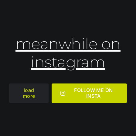
meanwhile on
instagram
load
FOLLOW ME ON
more
INSTA