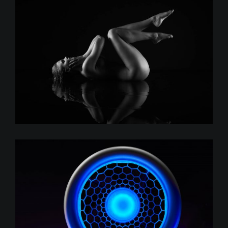
Roxana Klima
Festo SupraMotor